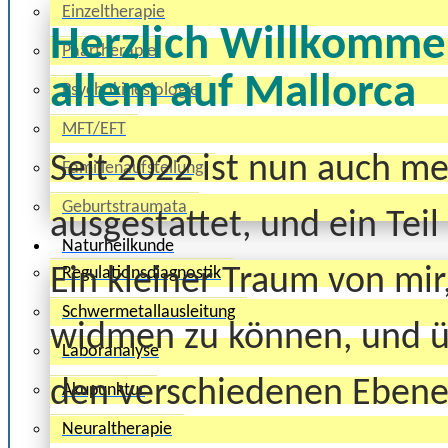
Einzeltherapie
Herzlich Willkommen
Paartherapie
allem auf Mallorca
Psychokinesiologie
MFT/EFT
Seit 2022 ist nun auch me
Familienaufstellung
Geburtstraumata
ausgestattet, und ein Tei
Naturheilkunde
Regulationsdiagnostik
Ein kleiner Traum von mi
Schwermetallausleitung
widmen zu können, und ü
Laboranalyse
den verschiedenen Ebene
Akupunktur
Neuraltherapie