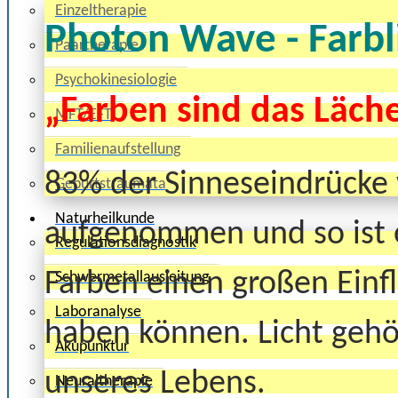
Einzeltherapie
Photon Wave - Farbl
Paartherapie
Psychokinesiologie
„Farben sind das Läch
MFT/EFT
Familienaufstellung
83% der Sinneseindrücke
Geburtstraumata
Naturheilkunde
aufgenommen und so ist e
Regulationsdiagnostik
Farben einen großen Einf
Schwermetallausleitung
Laboranalyse
haben können. Licht gehö
Akupunktur
unseres Lebens.
Neuraltherapie