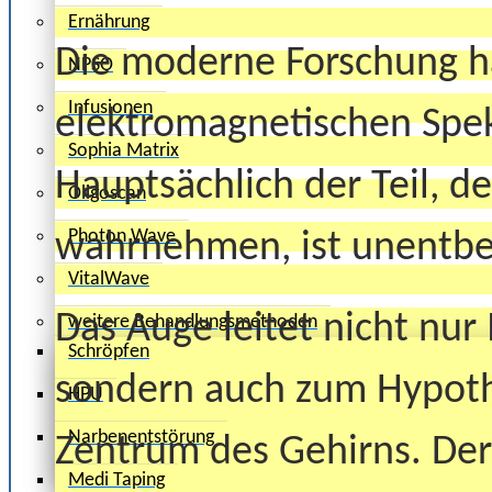
Ernährung
Die moderne Forschung ha
NPSO
Infusionen
elektromagnetischen Spe
Sophia Matrix
Hauptsächlich der Teil, de
Oligoscan
Photon Wave
wahrnehmen, ist unentbeh
VitalWave
Das Auge leitet nicht nu
weitere Behandlungsmethoden
Schröpfen
sondern auch zum Hypoth
HPU
Narbenentstörung
Zentrum des Gehirns. Der
Medi Taping