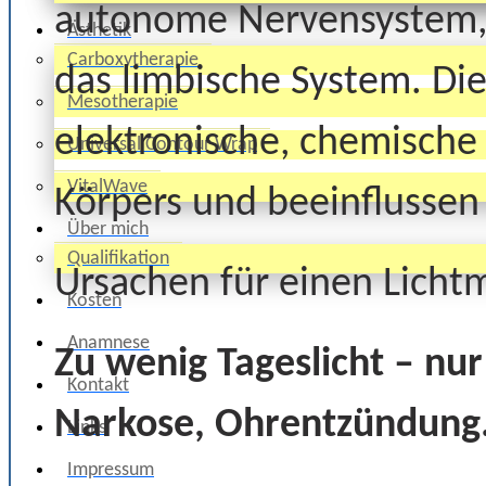
autonome Nervensystem, 
Ästhetik
Carboxytherapie
das limbische System. Die
Mesotherapie
elektronische, chemische
Universal Contour Wrap
VitalWave
Körpers und beeinflussen 
Über mich
Qualifikation
Ursachen für einen Licht
Kosten
Anamnese
Zu wenig Tageslicht – nur
Kontakt
Narkose, Ohrentzündung.
Links
Impressum