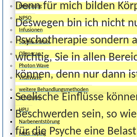
Denn für mich bilden Körp
Ernährung
NPSO
Deswegen bin ich nicht nu
Infusionen
Psychotherapie sondern au
Sophia Matrix
Oligoscan
wichtig, Sie in allen Bere
Photon Wave
können, denn nur dann is
VitalWave
weitere Behandlungsmethoden
Seelische Einflüsse könne
Schröpfen
HPU
Beschwerden sein, so wi
Narbenentstörung
für die Psyche eine Belas
Medi Taping