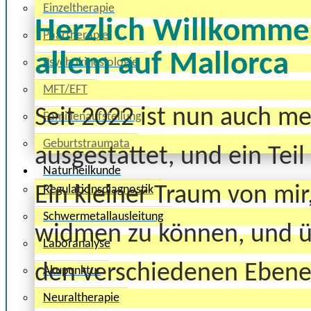
Einzeltherapie
Herzlich Willkommen
Paartherapie
allem auf Mallorca
Psychokinesiologie
MFT/EFT
Seit 2022 ist nun auch me
Familienaufstellung
Geburtstraumata
ausgestattet, und ein Tei
Naturheilkunde
Regulationsdiagnostik
Ein kleiner Traum von mi
Schwermetallausleitung
widmen zu können, und ü
Laboranalyse
den verschiedenen Ebene
Akupunktur
Neuraltherapie