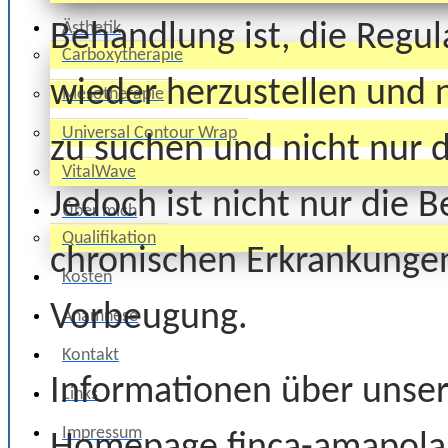
Ästhetik
Behandlung ist, die Regul
Carboxytherapie
wieder herzustellen und 
Mesotherapie
Universal Contour Wrap
zu suchen und nicht nur 
VitalWave
Jedoch ist nicht nur die
Über mich
Qualifikation
chronischen Erkrankungen
Kosten
Vorbeugung.
Anamnese
Kontakt
Informationen über unsere
Links
Impressum