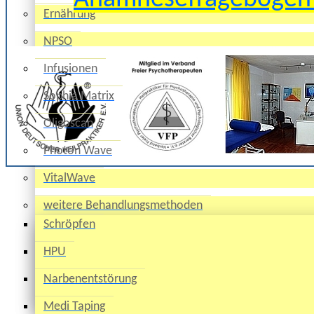
Ernährung
NPSO
Infusionen
Sophia Matrix
Oligoscan
Photon Wave
VitalWave
weitere Behandlungsmethoden
Schröpfen
HPU
Narbenentstörung
Medi Taping