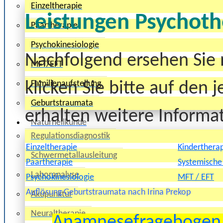
Einzeltherapie
Leistungen Psychoth
Paartherapie
Psychokinesiologie
Nachfolgend ersehen Sie 
MFT/EFT
Familienaufstellung
klicken Sie bitte auf den
Geburtstraumata
erhalten weitere Informa
Naturheilkunde
Regulationsdiagnostik
Einzeltherapie
Kinderthera
Schwermetallausleitung
Paartherapie
Systemische
Laboranalyse
Psychokinesiologie
MFT / EFT
Auflösung Geburtstraumata nach Irina Prekop
Akupunktur
Neuraltherapie
Anamnesefragebogen 